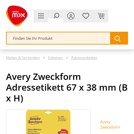
alt springen
Kleben & Versenden
Etiketten
Adressetiketten
Avery Zweckform
Adressetikett 67 x 38 mm (B
x H)
Bildergalerie überspringen
Avery
Zweckform