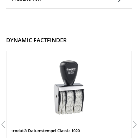
DYNAMIC FACTFINDER
Produktgalerie überspringen
trodat® Datumstempel Classic 1020