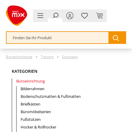
alt springen
Büroeinrichtung
Tresore
Sonstiges
KATEGORIEN
Büroeinrichtung
Bilderrahmen
Bodenschutzmatten & Fußmatten
Briefkästen
Büromöbelserien
Fußstützen
Hocker & Rollhocker