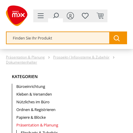
alt springen
Präsentation & Planung
Prospekt-/ Infosysteme & Zubehör
Dokumentenhalter
KATEGORIEN
Büroeinrichtung
Kleben & Versenden
Nützliches im Büro
Ordnen & Registrieren
Papiere & Blöcke
Präsentation & Planung
Flipcharts & Zubehör