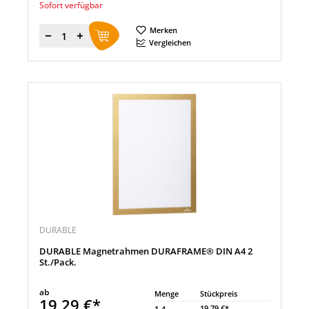
Sofort verfügbar
Merken
Menge
Vergleichen
DURABLE
DURABLE Magnetrahmen DURAFRAME® DIN A4 2
St./Pack.
ab
Menge
Stückpreis
19,29 €*
19,79 €*
1-4