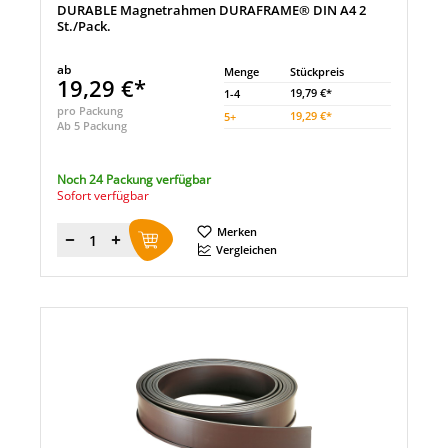
DURABLE Magnetrahmen DURAFRAME® DIN A4 2
St./Pack.
ab
Menge
Stückpreis
19,29 €*
19,79 €*
1-4
pro Packung
19,29 €*
5
+
Ab 5 Packung
Noch 24 Packung verfügbar
Sofort verfügbar
Merken
Menge
Vergleichen