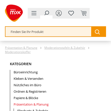
alt springen
Präsentation & Planung
Moderationstafeln & Zubehör
Moderationskoffer
KATEGORIEN
Büroeinrichtung
Kleben & Versenden
Nützliches im Büro
Ordnen & Registrieren
Papiere & Blöcke
Präsentation & Planung
Flipcharts & Zubehör