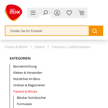
alt springen
Papiere & Blöcke
Papiere
Computer- / Tabellierpapiere
KATEGORIEN
Büroeinrichtung
Kleben & Versenden
Nützliches im Büro
Ordnen & Registrieren
Papiere & Blöcke
Blöcke/ Notizbücher
Formulare