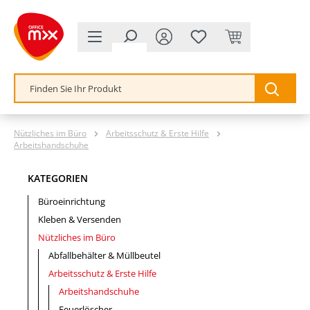
alt springen
Nützliches im Büro
Arbeitsschutz & Erste Hilfe
Arbeitshandschuhe
KATEGORIEN
Büroeinrichtung
Kleben & Versenden
Nützliches im Büro
Abfallbehälter & Müllbeutel
Arbeitsschutz & Erste Hilfe
Arbeitshandschuhe
Feuerlöscher