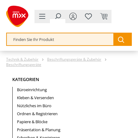
alt springen
Technik & Zubehör
Beschriftungsgeräte & Zubehör
Beschriftungsgeräte
KATEGORIEN
Büroeinrichtung
Kleben & Versenden
Nützliches im Büro
Ordnen & Registrieren
Papiere & Blöcke
Präsentation & Planung
Schreiben & Korrigieren