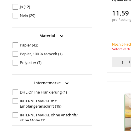
Ja
(12)
2 Etik./Bl.
(4)
11,59
Nein
(29)
21 Etik./Bl.
(8)
pro Packun
24 Etik./Bl.
(2)
250 Etik./Bl.
(1)
Material
27 Etik./Bl.
(1)
Noch 5 Pac
Papier
(43)
Sofort verf
4 Etik./Bl.
(4)
Papier, 100 % recycelt
(1)
40 Etik./Bl.
(1)
Polyester
(7)
Menge
6 Etik./Bl.
(1)
65 Etik./Bl.
(1)
Internetmarke
8 Etik./Bl.
(4)
DHL Online Frankierung
(1)
INTERNETMARKE mit
Empfängeranschrift
(19)
INTERNETMARKE ohne Anschrift/
ohne Motiv
(1)
INTERNETMARKE ohne