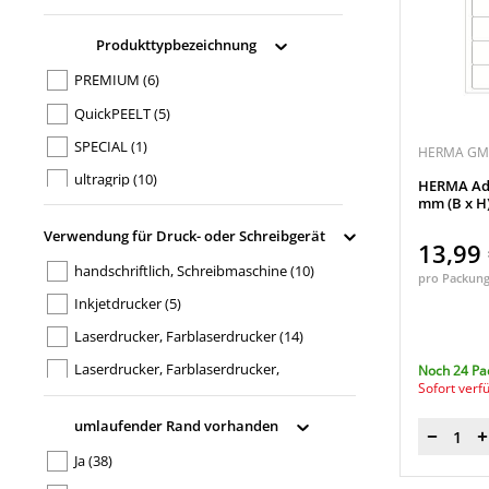
Produkttypbezeichnung
PREMIUM
(6)
QuickPEELT
(5)
SPECIAL
(1)
HERMA G
ultragrip
(10)
HERMA Adre
mm (B x H
Verwendung für Druck- oder Schreibgerät
13,99
handschriftlich, Schreibmaschine
(10)
pro Packun
Inkjetdrucker
(5)
Laserdrucker, Farblaserdrucker
(14)
Laserdrucker, Farblaserdrucker,
Noch 24 Pa
Sofort verf
Injketdrucker, Kopierer, Farbkopierer
(1)
umlaufender Rand vorhanden
Laserdrucker, Farblaserdrucker,
Menge
Ja
(38)
Inkjetdrucker, Kopierer
(2)