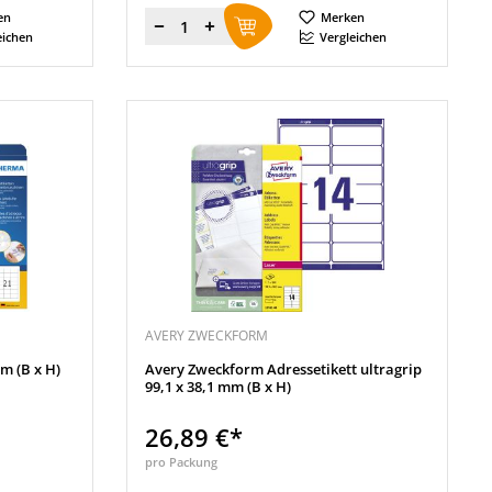
en
Merken
Menge
eichen
Vergleichen
AVERY ZWECKFORM
m (B x H)
Avery Zweckform Adressetikett ultragrip
99,1 x 38,1 mm (B x H)
26,89 €*
pro Packung