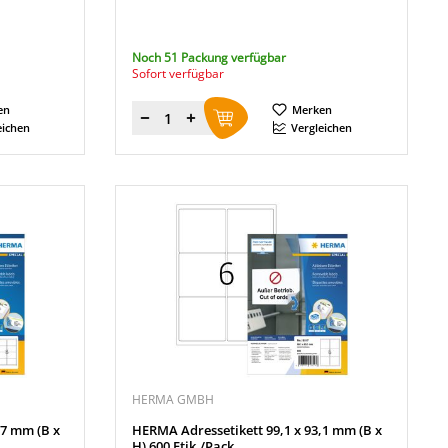
Noch 51 Packung verfügbar
Sofort verfügbar
en
Merken
Menge
eichen
Vergleichen
HERMA GMBH
,7 mm (B x
HERMA Adressetikett 99,1 x 93,1 mm (B x
H) 600 Etik./Pack.