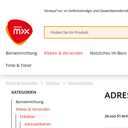
springen
Zur Hauptnavigation springen
Verkauf nur an Selbstständige und Gewerbetreibende,
Büroeinrichtung
Kleben & Versenden
Nützliches im Büro
Tinte & Toner
Kleben & Versenden
Etiketten
Adressetiketten
ADRE
KATEGORIEN
Büroeinrichtung
Kleben & Versenden
24 von 51 Art
Etiketten
Adressetiketten