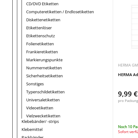
CD/DVD Etiketten
Computeretiketten / Endlosetiketten
Diskettenetiketten
Etikettenlöser
Etikettenschutz
Folienetiketten
Frankieretiketten
Markierungspunkte
HERMA G
Nummernetiketten
HERMA Adre
Sicherheitsetiketten
Sonstiges
Typenschildetiketten
9,99 
Universaletiketten
pro Packun
Videoetiketten
Vielzwecketiketten
Klebebänder/ -strips
Noch 10 Pa
Klebemittel
Sofort verf
Packbänder