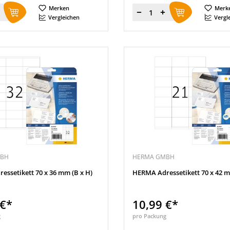
Merken
Merk
Menge
Vergleichen
Vergl
MBH
HERMA GMBH
ssetikett 70 x 36 mm (B x H)
HERMA Adressetikett 70 x 42 m
 €*
10,99 €*
g
pro Packung