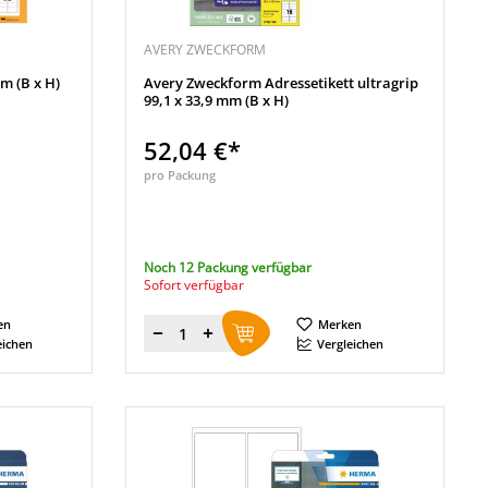
AVERY ZWECKFORM
m (B x H)
Avery Zweckform Adressetikett ultragrip
99,1 x 33,9 mm (B x H)
52,04 €*
pro Packung
Noch 12 Packung verfügbar
Sofort verfügbar
en
Merken
Menge
eichen
Vergleichen