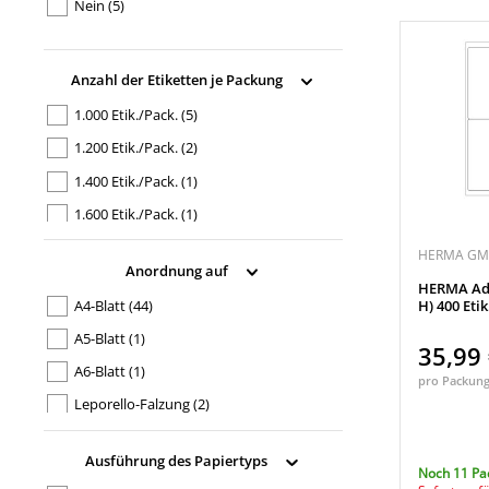
Laserdrucker, Farblaserdrucker,
Nein
(5)
Inkjetdrucker, Kopierer, Farbkopierer
(17)
Laserdrucker, Farblaserdrucker,
Anzahl der Etiketten je Packung
Kopierer, Farbkopierer
(2)
1.000 Etik./Pack.
(5)
1.200 Etik./Pack.
(2)
1.400 Etik./Pack.
(1)
1.600 Etik./Pack.
(1)
100 Etik./Pack.
(2)
HERMA G
Anordnung auf
2.100 Etik./Pack.
(2)
HERMA Adre
A4-Blatt
(44)
H) 400 Etik
2.400 Etik./Pack.
(1)
A5-Blatt
(1)
200 Etik./Pack.
(4)
35,99
A6-Blatt
(1)
240 Etik./Pack.
(2)
pro Packun
Leporello-Falzung
(2)
25 Etik./Pack.
(1)
250 Etik./Pack.
(4)
Ausführung des Papiertyps
Noch 11 Pa
280 Etik./Pack.
(1)