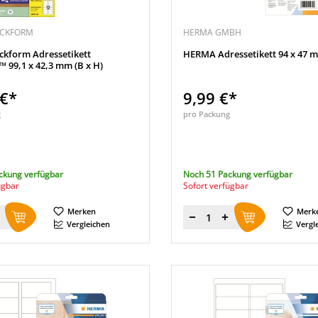
ECKFORM
HERMA GMBH
ckform Adressetikett
HERMA Adressetikett 94 x 47 m
 99,1 x 42,3 mm (B x H)
 €*
9,99 €*
g
pro Packung
ckung verfügbar
Noch 51 Packung verfügbar
ügbar
Sofort verfügbar
Merken
Merk
Menge
Vergleichen
Vergl