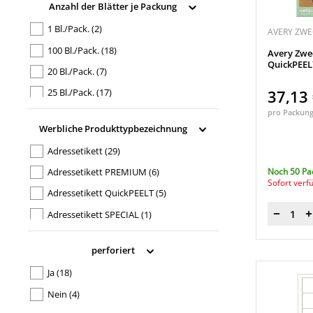
Anzahl der Blätter je Packung
Empfängeranschrift
(2)
1 Bl./Pack.
(2)
AVERY ZW
100 Bl./Pack.
(18)
Avery Zwe
QuickPEEL™
20 Bl./Pack.
(7)
37,13
25 Bl./Pack.
(17)
pro Packun
300 Bl./Pack.
(2)
Werbliche Produkttypbezeichnung
40 Bl./Pack.
(2)
Adressetikett
(29)
400 Bl./Pack.
(1)
Noch 50 Pa
Adressetikett PREMIUM
(6)
500 Bl./Pack.
(1)
Sofort verf
Adressetikett QuickPEELT
(5)
800 Bl./Pack.
(1)
Adressetikett SPECIAL
(1)
Menge
Adressetikett ultragrip
(10)
perforiert
Ja
(18)
Nein
(4)