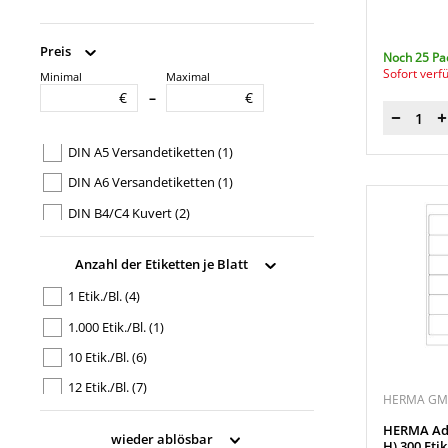
Preis
Noch 25 Pa
Sofort verf
Minimal
Maximal
Produktverwendung
€
€
–
Absenderetikett
(1)
Menge
DIN A5 Versandetiketten
(1)
DIN A6 Versandetiketten
(1)
DIN B4/C4 Kuvert
(2)
DIN C4/C5
(2)
Anzahl der Etiketten je Blatt
DIN C4/C5 Kuvert
(2)
1 Etik./Bl.
(4)
DIN C6 Kuvert
(4)
1.000 Etik./Bl.
(1)
DIN lang Kuvert
(6)
10 Etik./Bl.
(6)
Paket, Päckchen
(3)
12 Etik./Bl.
(7)
HERMA G
14 Etik./Bl.
(5)
HERMA Adre
wieder ablösbar
H) 300 Etik
16 Etik./Bl.
(1)