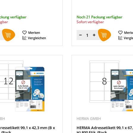
ckung verfügbar
Noch 21 Packung verfügbar
ügbar
Sofort verfügbar
Merken
Merk
Menge
Vergleichen
Vergl
MBH
HERMA GMBH
ssetikett 99,1 x 42,3 mm (B x
HERMA Adressetikett 99,1 x 67
./Pack.
H) 800 Etik./Pack.