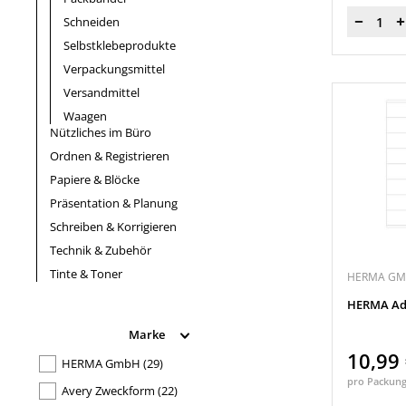
Schneiden
Menge
Selbstklebeprodukte
Verpackungsmittel
Versandmittel
Waagen
Nützliches im Büro
Ordnen & Registrieren
Papiere & Blöcke
Präsentation & Planung
Schreiben & Korrigieren
Technik & Zubehör
Tinte & Toner
HERMA G
HERMA Adre
Marke
10,99
HERMA GmbH
(29)
pro Packun
Avery Zweckform
(22)