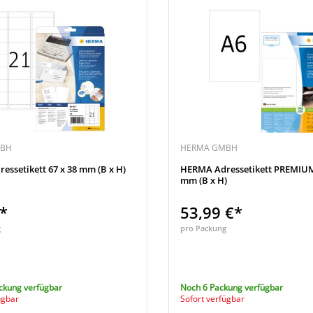
MBH
HERMA GMBH
ssetikett 67 x 38 mm (B x H)
HERMA Adressetikett PREMIUM
mm (B x H)
€*
53,99 €*
g
pro Packung
ckung verfügbar
Noch 6 Packung verfügbar
ügbar
Sofort verfügbar