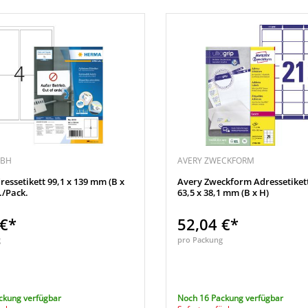
MBH
AVERY ZWECKFORM
ssetikett 99,1 x 139 mm (B x
Avery Zweckform Adressetikett
./Pack.
63,5 x 38,1 mm (B x H)
 €*
52,04 €*
g
pro Packung
ckung verfügbar
Noch 16 Packung verfügbar