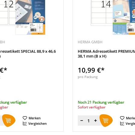
MBH
HERMA GMBH
ssetikett SPECIAL 88,9 x 46,6
HERMA Adressetikett PREMIUM
)
38,1 mm (B x H)
 €*
10,99 €*
g
pro Packung
ckung verfügbar
Noch 21 Packung verfügbar
ügbar
Sofort verfügbar
Merken
Merk
Menge
Vergleichen
Vergl