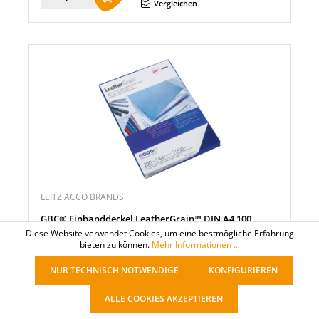
Menge
Vergleichen
LEITZ ACCO BRANDS
GBC® Einbanddeckel LeatherGrain™ DIN A4 100
St./Pack.
Diese Website verwendet Cookies, um eine bestmögliche Erfahrung
bieten zu können.
Mehr Informationen ...
20,99 €*
NUR TECHNISCH NOTWENDIGE
KONFIGURIEREN
pro Packung
ALLE COOKIES AKZEPTIEREN