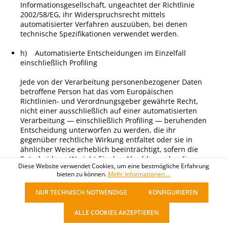
Informationsgesellschaft, ungeachtet der Richtlinie
2002/58/EG, ihr Widerspruchsrecht mittels
automatisierter Verfahren auszuüben, bei denen
technische Spezifikationen verwendet werden.
h) Automatisierte Entscheidungen im Einzelfall
einschließlich Profiling
Jede von der Verarbeitung personenbezogener Daten
betroffene Person hat das vom Europäischen
Richtlinien- und Verordnungsgeber gewährte Recht,
nicht einer ausschließlich auf einer automatisierten
Verarbeitung — einschließlich Profiling — beruhenden
Entscheidung unterworfen zu werden, die ihr
gegenüber rechtliche Wirkung entfaltet oder sie in
ähnlicher Weise erheblich beeinträchtigt, sofern die
Entscheidung (1) nicht für den Abschluss oder die
Diese Website verwendet Cookies, um eine bestmögliche Erfahrung
Erfüllung eines Vertrags zwischen der betroffenen
bieten zu können.
Mehr Informationen ...
Person und dem Verantwortlichen erforderlich ist,
oder (2) aufgrund von Rechtsvorschriften der Union
NUR TECHNISCH NOTWENDIGE
KONFIGURIEREN
oder der Mitgliedstaaten, denen der Verantwortliche
unterliegt, zulässig ist und diese Rechtsvorschriften
ALLE COOKIES AKZEPTIEREN
angemessene Maßnahmen zur Wahrung der Rechte
und Freiheiten sowie der berechtigten Interessen der