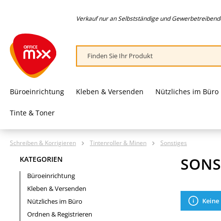
springen
Zur Hauptnavigation springen
Verkauf nur an Selbstständige und Gewerbetreibende,
Büroeinrichtung
Kleben & Versenden
Nützliches im Büro
Tinte & Toner
Schreiben & Korrigieren
Tintenroller & Minen
Sonstiges
SONS
KATEGORIEN
Büroeinrichtung
Kleben & Versenden
Keine
Nützliches im Büro
Ordnen & Registrieren