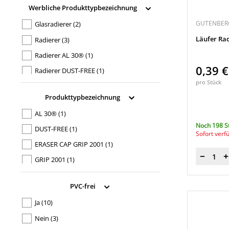
Werbliche Produkttypbezeichnung
GUTENBER
Glasradierer
(2)
Läufer Rad
Radierer
(3)
Radierer AL 30®
(1)
0,39 
Radierer DUST-FREE
(1)
pro Stück
Radierer ERASER CAP GRIP 2001
(1)
Produkttypbezeichnung
Radierer GRIP 2001
(1)
AL 30®
(1)
Radierer Mars® plastic
(2)
Noch 198 S
DUST-FREE
(1)
Radierer Plast
(2)
Sofort verf
ERASER CAP GRIP 2001
(1)
Radierer Plast L-125
(1)
GRIP 2001
(1)
Menge
Radierer Plast Soft
(2)
Mars® plastic
(2)
Radierer Plast-Combi
(2)
PVC-frei
PERFECTION 7057
(1)
Radierer PVC-FREE 7095
(1)
Ja
(10)
PERFECTION 7058
(1)
Radierer R 20
(1)
Nein
(3)
Plast
(2)
Radierer rapid-eraser B20
(1)