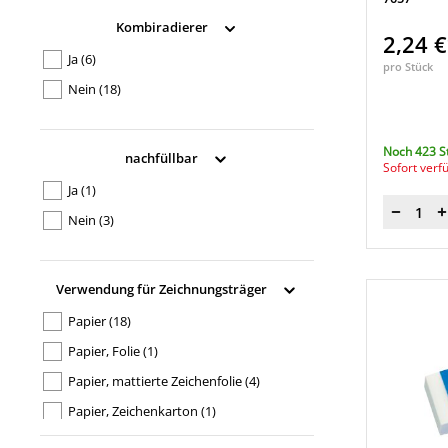
PVC
(3)
Tinte, Tusche, Kugelschreiber
(1)
Kombiradierer
2,24 
Tusche, Transparentpapier
(1)
Ja
(6)
pro Stück
Nein
(18)
Noch 423 S
nachfüllbar
Sofort verf
Ja
(1)
Menge
Nein
(3)
Verwendung für Zeichnungsträger
Papier
(18)
Papier, Folie
(1)
Papier, mattierte Zeichenfolie
(4)
Papier, Zeichenkarton
(1)