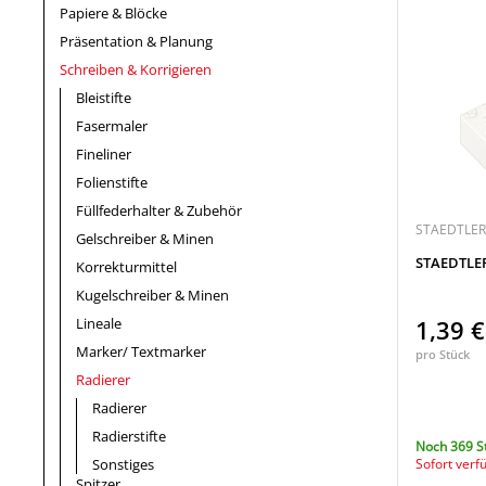
Papiere & Blöcke
Präsentation & Planung
Schreiben & Korrigieren
Bleistifte
Fasermaler
Fineliner
Folienstifte
Füllfederhalter & Zubehör
STAEDTLER
Gelschreiber & Minen
STAEDTLER
Korrekturmittel
Kugelschreiber & Minen
Lineale
1,39 
Marker/ Textmarker
pro Stück
Radierer
Radierer
Radierstifte
Noch 369 S
Sonstiges
Sofort verf
Spitzer