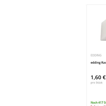
2,2 x 1,3 x 6,6 cm (B x H x L)
(1)
2,3 x 1,3 x 6,5 cm (B x H x L)
(2)
2,4 x 1,1 x 4,8 cm (B x H x L)
(1)
2,6 x 1,2 x 4,4 cm (B x H x L)
(1)
2,8 x 0,8 x 4 cm (B x H x L)
(1)
4 x 40 mm (Ø x L)
(1)
5 x 150 mm (Ø x L)
(1)
EDDING
edding Rad
1,60 
pro Stück
Noch 417 S