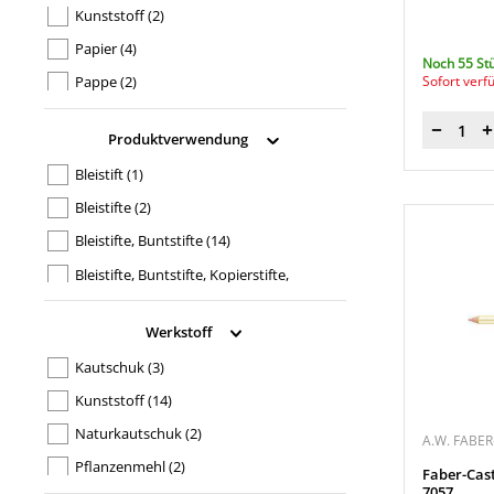
Kunststoff
(2)
Papier
(4)
Noch 55 St
Sofort verf
Pappe
(2)
Menge
Produktverwendung
Bleistift
(1)
Bleistifte
(2)
Bleistifte, Buntstifte
(14)
Bleistifte, Buntstifte, Kopierstifte,
Kugelschreiber, Faserschreiber, Tinte,
Tusche
(2)
Werkstoff
Bleistifte, Buntstifte, Tinte, Tusche,
Kautschuk
(3)
Kugelschreiber
(1)
Bleistifte, Farbstifte
(2)
Kunststoff
(14)
Bleistifte, Farbstifte, Kopierstifte,
Naturkautschuk
(2)
A.W. FABER
Tusche, Tinte
(1)
Pflanzenmehl
(2)
Faber-Cast
Korrektur, Rostentfernung
(1)
7057