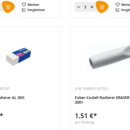
Merken
Merk
Menge
Vergleichen
Vergl
GROUP
A.W. FABER-CASTELL
adierer AL 30®
Faber-Castell Radierer ERASER
2001
€*
1,51 €*
pro Packung