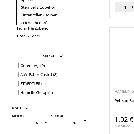
Stempel & Zubehör
Menge
Tintenroller & Minen
Zeichenbedarf
Technik & Zubehör
Tinte & Toner
Marke
Gutenberg
(9)
A.W. Faber-Castell
(8)
STAEDTLER
(4)
HAMELIN 
Hamelin Group
(1)
Pelikan R
styro
(1)
Preis
Newell Poland Services
(1)
Minimal
Maximal
1,02 
Material der Schiebemanschette
edding
(1)
€
€
–
pro Stück
Soennecken eG
(1)
Karton
(4)