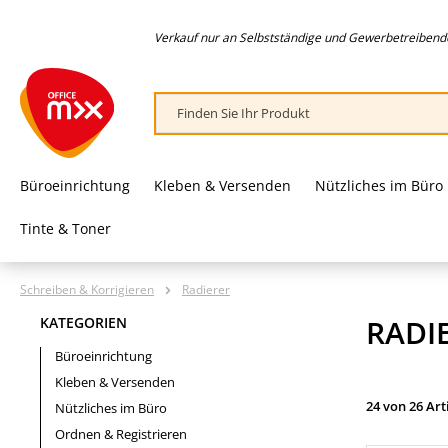
springen
Zur Hauptnavigation springen
Verkauf nur an Selbstständige und Gewerbetreibende,
Büroeinrichtung
Kleben & Versenden
Nützliches im Büro
Tinte & Toner
Schreiben & Korrigieren
Radierer
RADI
KATEGORIEN
Büroeinrichtung
Kleben & Versenden
24 von 26 Art
Nützliches im Büro
Ordnen & Registrieren