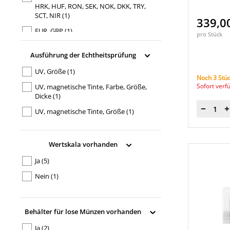
HRK, HUF, RON, SEK, NOK, DKK, TRY,
SCT, NIR
(1)
339,0
EUR, GBP
(1)
pro Stück
EUR, USD, GBP, CHF, PLN, HUF, SEK,
Ausführung der Echtheitsprüfung
NOK, DKK, BGN, CZK, RON, AUD
(1)
universell
(2)
UV, Größe
(1)
Noch 3 Stüc
Sofort verf
UV, magnetische Tinte, Farbe, Größe,
Dicke
(1)
UV, magnetische Tinte, Größe
(1)
Menge
UV, magnetische Tinte, metallisierte
Sicherheitsfäden, Infrarot,
Wertskala vorhanden
Abbildungen, Abmessung, Dicke
(1)
Ja
(5)
Nein
(1)
Behälter für lose Münzen vorhanden
Ja
(2)