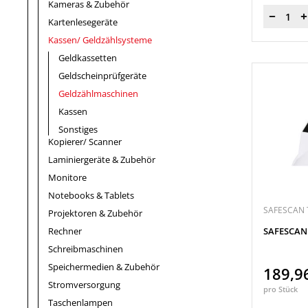
Kameras & Zubehör
Menge
Kartenlesegeräte
Kassen/ Geldzählsysteme
Geldkassetten
Geldscheinprüfgeräte
Geldzählmaschinen
Kassen
Sonstiges
Kopierer/ Scanner
Laminiergeräte & Zubehör
Monitore
Notebooks & Tablets
SAFESCAN
Projektoren & Zubehör
Rechner
SAFESCAN 
Schreibmaschinen
Speichermedien & Zubehör
189,9
Stromversorgung
pro Stück
Taschenlampen