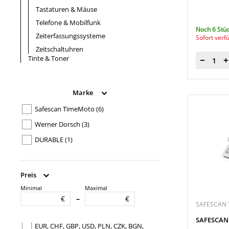
Tastaturen & Mäuse
Telefone & Mobilfunk
Noch 6 Stüc
Zeiterfassungssysteme
Sofort verf
Zeitschaltuhren
Tinte & Toner
Menge
Marke
Safescan TimeMoto
(6)
Werner Dorsch
(3)
DURABLE
(1)
Preis
Minimal
Maximal
Verwendung für Währung
€
€
–
SAFESCAN
EUR
(5)
SAFESCAN 
EUR, CHF, GBP, USD, PLN, CZK, BGN,