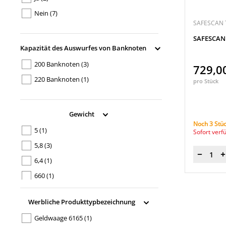
Nein
(7)
SAFESCAN
SAFESCAN 
Kapazität des Auswurfes von Banknoten
200 Banknoten
(3)
729,0
220 Banknoten
(1)
pro Stück
Gewicht
Noch 3 Stüc
5
(1)
Sofort verf
5,8
(3)
Menge
6,4
(1)
660
(1)
Werbliche Produkttypbezeichnung
Geldwaage 6165
(1)