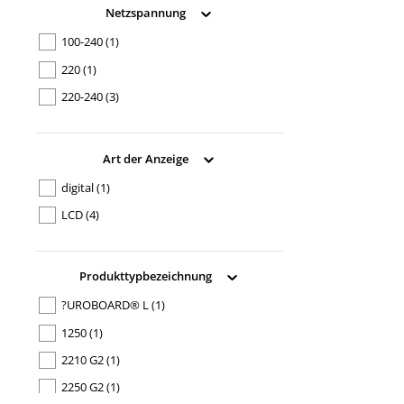
Netzspannung
100-240
(1)
220
(1)
220-240
(3)
Art der Anzeige
digital
(1)
LCD
(4)
Produkttypbezeichnung
?UROBOARD® L
(1)
1250
(1)
2210 G2
(1)
2250 G2
(1)