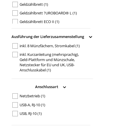
Geldzählbrett
(1)
Geldzählbrett ?UROBOARD® L
(1)
Geldzählbrett ECO II
(1)
Geldzählbrett Kompakt
(1)
Ausführung der Lieferzusammenstellung
Geldzählmaschine 1250
(1)
inkl. 8 Münzfächern, Stromkabel
(1)
Geldzählmaschine 2210 G2
(1)
inkl. Kurzanleitung (mehrsprachig),
Geldzählmaschine 2250 G2
(1)
Geld-Plattform und Münzschale,
Netzstecker für EU und UK, USB-
Geldzählmaschine 2265 G2
(1)
Anschlusskabel
(1)
Geldzählmaschine 2865-S
(1)
inkl. Netzkabel, Reinigungs- und
Wartungsset, Staubschutzabdeckung,
Anschlussart
Schnellinstallationsanleitung
(1)
Netzbetrieb
(1)
USB-A, RJ-10
(1)
USB, RJ-10
(1)