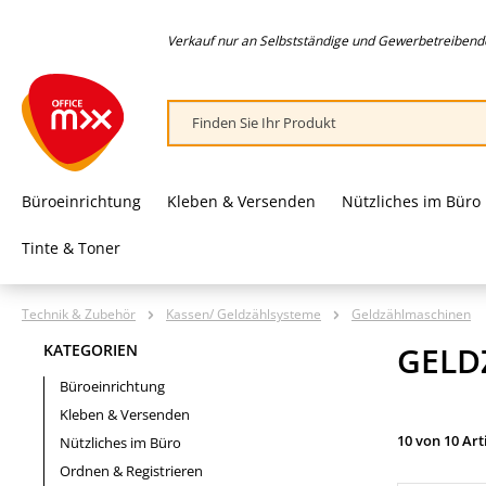
springen
Zur Hauptnavigation springen
Verkauf nur an Selbstständige und Gewerbetreibende,
Büroeinrichtung
Kleben & Versenden
Nützliches im Büro
Tinte & Toner
Technik & Zubehör
Kassen/ Geldzählsysteme
Geldzählmaschinen
GELD
KATEGORIEN
Büroeinrichtung
Kleben & Versenden
10 von 10 Art
Nützliches im Büro
Ordnen & Registrieren