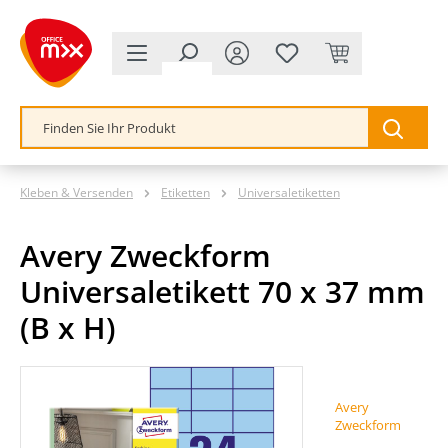
alt springen
Kleben & Versenden
Etiketten
Universaletiketten
Avery Zweckform
Universaletikett 70 x 37 mm
(B x H)
Bildergalerie überspringen
Avery
Zweckform