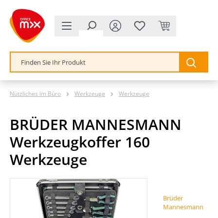
alt springen
Nützliches im Büro
Werkzeuge
Werkzeuge
BRÜDER MANNESMANN
Werkzeugkoffer 160
Werkzeuge
Bildergalerie überspringen
Brüder
Mannesmann