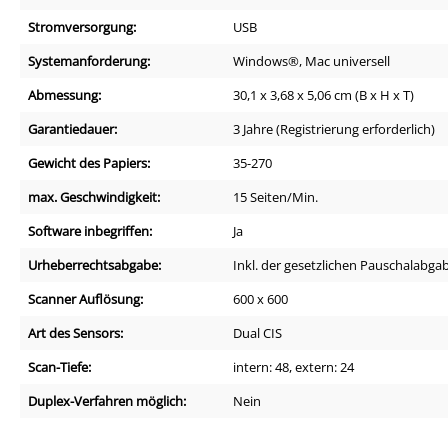
Stromversorgung:
USB
Systemanforderung:
Windows®, Mac universell
Abmessung:
30,1 x 3,68 x 5,06 cm (B x H x T)
Garantiedauer:
3 Jahre (Registrierung erforderlich)
Gewicht des Papiers:
35-270
max. Geschwindigkeit:
15 Seiten/Min.
Software inbegriffen:
Ja
Urheberrechtsabgabe:
Inkl. der gesetzlichen Pauschalabga
Scanner Auflösung:
600 x 600
Art des Sensors:
Dual CIS
Scan-Tiefe:
intern: 48, extern: 24
Duplex-Verfahren möglich:
Nein