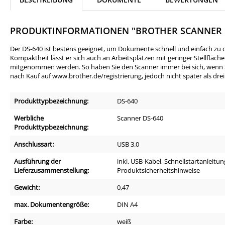
PRODUKTINFORMATIONEN "BROTHER SCANNER 
Der DS-640 ist bestens geeignet, um Dokumente schnell und einfach zu d
Kompaktheit lässt er sich auch an Arbeitsplätzen mit geringer Stellfläc
mitgenommen werden. So haben Sie den Scanner immer bei sich, wenn Sie 
nach Kauf auf www.brother.de/registrierung, jedoch nicht später als d
Produkttypbezeichnung:
DS-640
Werbliche
Scanner DS-640
Produkttypbezeichnung:
Anschlussart:
USB 3.0
Ausführung der
inkl. USB-Kabel, Schnellstartanleitun
Lieferzusammenstellung:
Produktsicherheitshinweise
Gewicht:
0,47
max. Dokumentengröße:
DIN A4
Farbe:
weiß