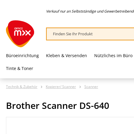
springen
Zur Hauptnavigation springen
Verkauf nur an Selbstständige und Gewerbetreibende,
Büroeinrichtung
Kleben & Versenden
Nützliches im Büro
Tinte & Toner
Technik & Zubehör
Kopierer/ Scanner
Scanner
Brother Scanner DS-640
Bildergalerie überspringen