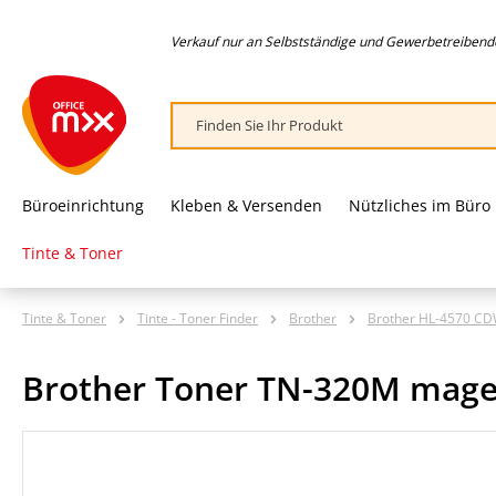
springen
Zur Hauptnavigation springen
Verkauf nur an Selbstständige und Gewerbetreibende,
Büroeinrichtung
Kleben & Versenden
Nützliches im Büro
Tinte & Toner
Tinte & Toner
Tinte - Toner Finder
Brother
Brother HL-4570 C
Brother Toner TN-320M mag
Bildergalerie überspringen