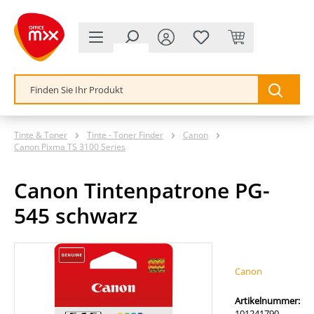
alt springen
Tinte & Toner
Tinte - Toner Finder
Canon
Canon Pixma TS 3100 Series
Canon Tintenpatrone PG-
545 schwarz
Bildergalerie überspringen
Canon
Artikelnummer:
101241790