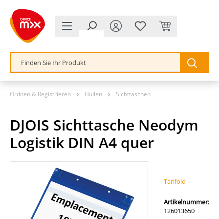
alt springen
Ordnen & Registrieren
Hüllen
Sichttaschen
DJOIS Sichttasche Neodym
Logistik DIN A4 quer
Bildergalerie überspringen
Tarifold
Artikelnummer:
126013650