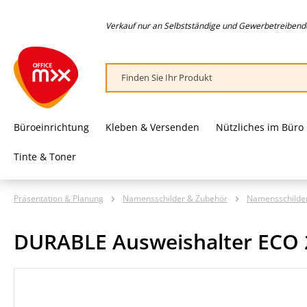
springen
Zur Hauptnavigation springen
Verkauf nur an Selbstständige und Gewerbetreibende,
Büroeinrichtung
Kleben & Versenden
Nützliches im Büro
Tinte & Toner
Präsentation & Planung
Namensschilder & Zubehör
Namensschilde
DURABLE Ausweishalter ECO 
Bildergalerie überspringen