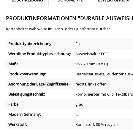
PRODUKTINFORMATIONEN "DURABLE AUSWEISHA
Kartenhalter wahlweise im Hoch- oder Querformat nutzbar.
Produkttypbezeichnung:
Eco
Werbliche Produkttypbezeichnung:
Ausweishalter ECO
Maße:
95 x 70 mm (B x H)
Produktverwendung:
Betriebsausweis, Studentenauswe
Anordnung der Lage (Zugriffsseite):
rechts, links offen
Befestigungstechnik:
kombinierbar mit Clip, Textilban
Farbe:
grau
Made in Germany:
Ja
Werkstoff:
Kunststoff, 80 % recycelt