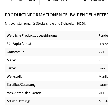
PRODUKTINFORMATIONEN "ELBA PENDELHEFTE
Mit Lochstanzung für Stecksignale und Sichtreiter 80550.
Werbliche Produkttypbezeichnung:
Pendel
Für Papierformat:
DIN A
Grammatur:
250
Maße:
31,8 x
Farbe:
blau
Werkstoff:
Manila
Zertifikat/Zulassung:
Blauer
max. Anzahl der Blätter:
200 Bl
Art der Heftung:
Amtsh