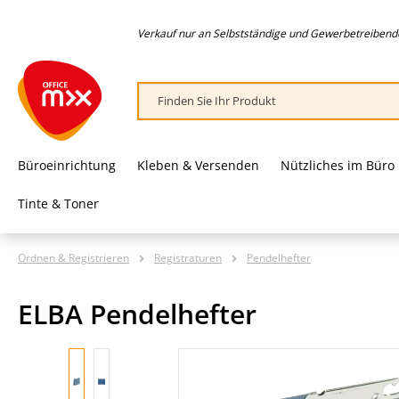
springen
Zur Hauptnavigation springen
Verkauf nur an Selbstständige und Gewerbetreibende,
Büroeinrichtung
Kleben & Versenden
Nützliches im Büro
Tinte & Toner
Ordnen & Registrieren
Registraturen
Pendelhefter
ELBA Pendelhefter
Bildergalerie überspringen