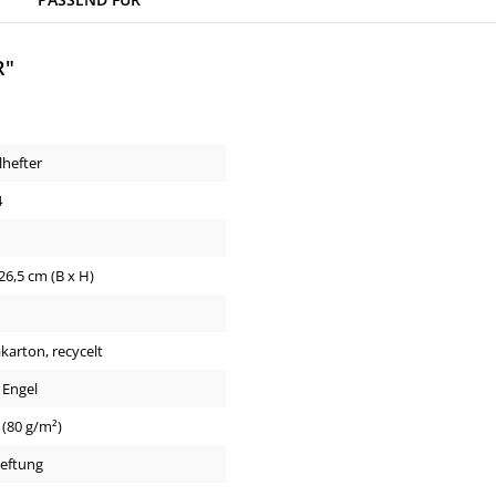
R"
hefter
4
 26,5 cm (B x H)
karton, recycelt
 Engel
. (80 g/m²)
eftung