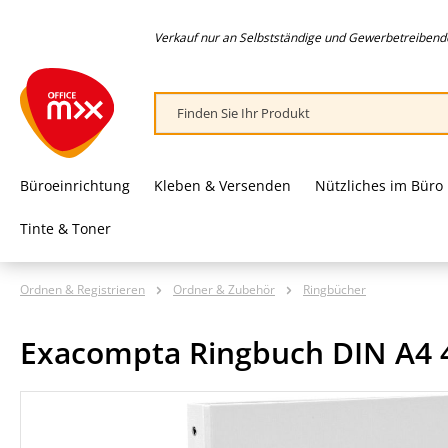
springen
Zur Hauptnavigation springen
Verkauf nur an Selbstständige und Gewerbetreibende,
Büroeinrichtung
Kleben & Versenden
Nützliches im Büro
Tinte & Toner
Ordnen & Registrieren
Ordner & Zubehör
Ringbücher
Exacompta Ringbuch DIN A4 
Bildergalerie überspringen