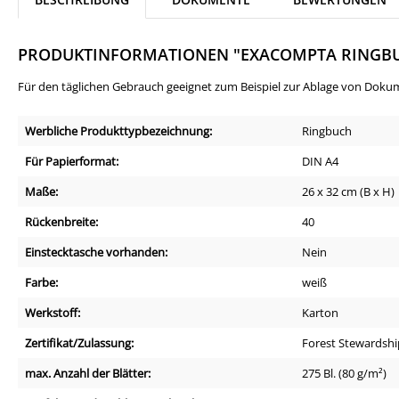
PRODUKTINFORMATIONEN "EXACOMPTA RINGBUC
Für den täglichen Gebrauch geeignet zum Beispiel zur Ablage von Dokum
Werbliche Produkttypbezeichnung:
Ringbuch
Für Papierformat:
DIN A4
Maße:
26 x 32 cm (B x H)
Rückenbreite:
40
Einstecktasche vorhanden:
Nein
Farbe:
weiß
Werkstoff:
Karton
Zertifikat/Zulassung:
Forest Stewardshi
max. Anzahl der Blätter:
275 Bl. (80 g/m²)