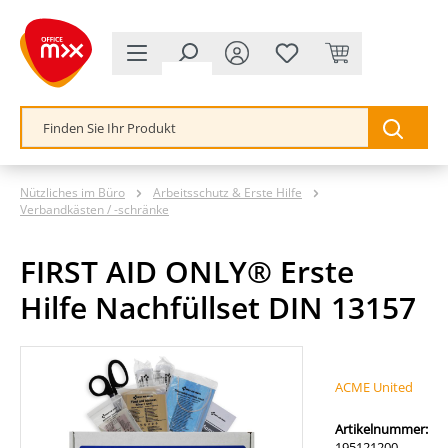
alt springen
Nützliches im Büro
Arbeitsschutz & Erste Hilfe
Verbandkästen / -schränke
FIRST AID ONLY® Erste
Hilfe Nachfüllset DIN 13157
Bildergalerie überspringen
ACME United
Artikelnummer:
195121200