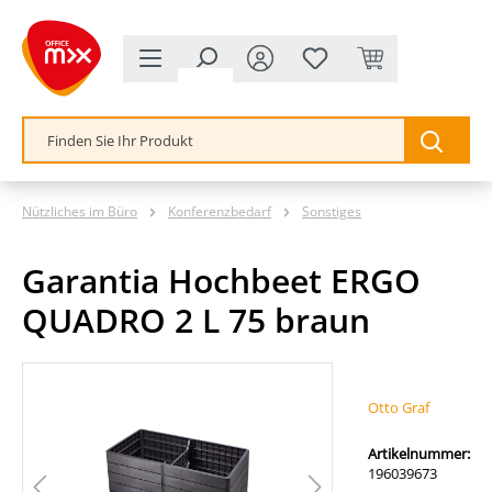
alt springen
Nützliches im Büro
Konferenzbedarf
Sonstiges
Garantia Hochbeet ERGO
QUADRO 2 L 75 braun
Bildergalerie überspringen
Otto Graf
Artikelnummer:
196039673