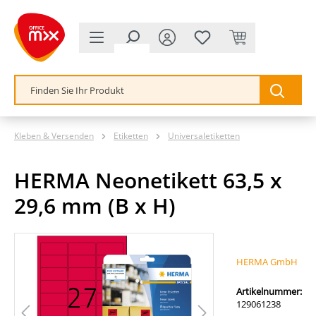
alt springen
Kleben & Versenden
Etiketten
Universaletiketten
HERMA Neonetikett 63,5 x
29,6 mm (B x H)
Bildergalerie überspringen
HERMA GmbH
Artikelnummer:
129061238