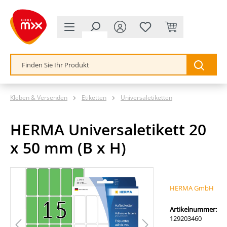
alt springen
Kleben & Versenden
Etiketten
Universaletiketten
HERMA Universaletikett 20
x 50 mm (B x H)
Bildergalerie überspringen
HERMA GmbH
Artikelnummer:
129203460