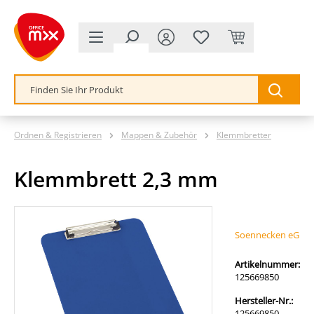
alt springen
Ordnen & Registrieren
Mappen & Zubehör
Klemmbretter
Klemmbrett 2,3 mm
Bildergalerie überspringen
Soennecken eG
Artikelnummer:
125669850
Hersteller-Nr.:
125669850