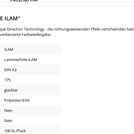
E ILAM"
ique Direction Technology - die richtungsweisenden Pfeile verschwinden bei
 verbesserte Farbwiedergabe.
ILAM
Laminierfolie iLAM
DIN A3
175
glasklar
Polyester/EVA
Nein
Nein
100 St./Pack.