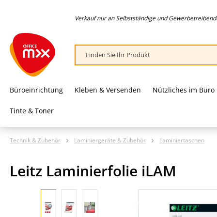
springen
Zur Hauptnavigation springen
Verkauf nur an Selbstständige und Gewerbetreibende,
Büroeinrichtung
Kleben & Versenden
Nützliches im Büro
Tinte & Toner
Technik & Zubehör
Laminiergeräte & Zubehör
Laminiertaschen
Leitz Laminierfolie iLAM
Bildergalerie überspringen