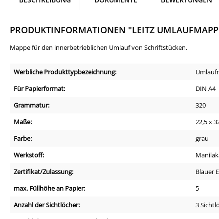
PRODUKTINFORMATIONEN "LEITZ UMLAUFMAPP
Mappe für den innerbetrieblichen Umlauf von Schriftstücken.
Werbliche Produkttypbezeichnung:
Umlauf
Für Papierformat:
DIN A4
Grammatur:
320
Maße:
22,5 x 3
Farbe:
grau
Werkstoff:
Manilaka
Zertifikat/Zulassung:
Blauer 
max. Füllhöhe an Papier:
5
Anzahl der Sichtlöcher:
3 Sichtl