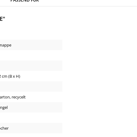
E"
mappe
2 cm (B x H)
rton, recycelt
Engel
öcher