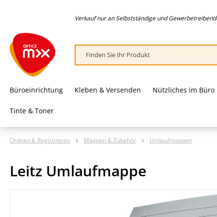
springen
Zur Hauptnavigation springen
Verkauf nur an Selbstständige und Gewerbetreibende,
Büroeinrichtung
Kleben & Versenden
Nützliches im Büro
Tinte & Toner
Ordnen & Registrieren
Mappen & Zubehör
Umlaufmappen
Leitz Umlaufmappe
Bildergalerie überspringen