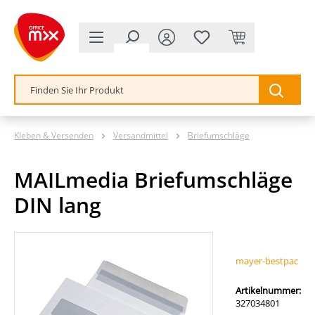
alt springen
Kleben & Versenden
Versandmittel
Briefumschläge
MAILmedia Briefumschläge
DIN lang
Bildergalerie überspringen
mayer-bestpac
Artikelnummer:
327034801