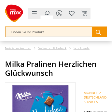
alt springen
Nützliches im Büro
Süßwaren & Gebäck
Schokolade
Milka Pralinen Herzlichen
Glückwunsch
Bildergalerie überspringen
MONDELEZ
DEUTSCHLAND
SERVICES