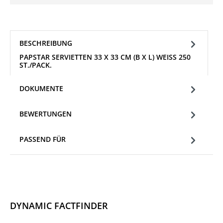
BESCHREIBUNG
PAPSTAR SERVIETTEN 33 X 33 CM (B X L) WEISS 250 S
T./PACK.
DOKUMENTE
BEWERTUNGEN
PASSEND FÜR
DYNAMIC FACTFINDER
Produktgalerie überspringen