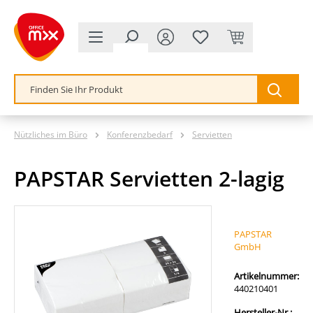
alt springen
Nützliches im Büro
Konferenzbedarf
Servietten
PAPSTAR Servietten 2-lagig
Bildergalerie überspringen
PAPSTAR
GmbH
Artikelnummer:
440210401
Hersteller-Nr.: