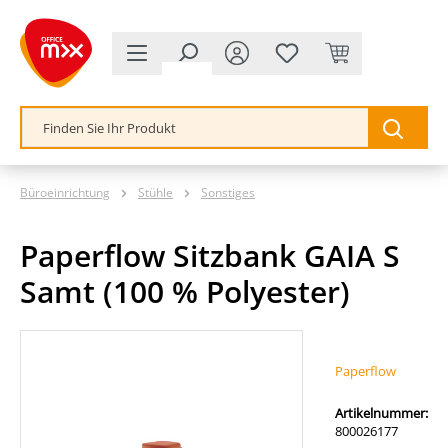
alt springen
Büroeinrichtung
Stühle
Sonstiges
Paperflow Sitzbank GAIA S
Samt (100 % Polyester)
Bildergalerie überspringen
Paperflow
Artikelnummer:
800026177