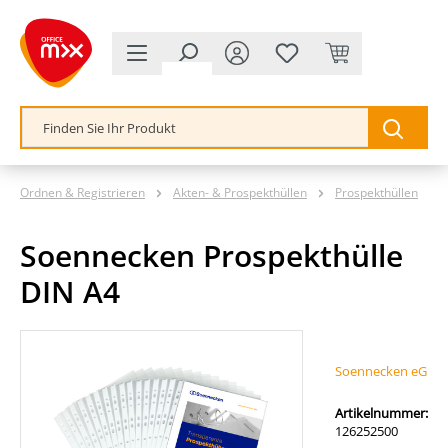
alt springen
Ordnen & Registrieren
Akten- & Prospekthüllen
Prospekthüllen
Soennecken Prospekthülle
DIN A4
Bildergalerie überspringen
Soennecken eG
Artikelnummer:
126252500