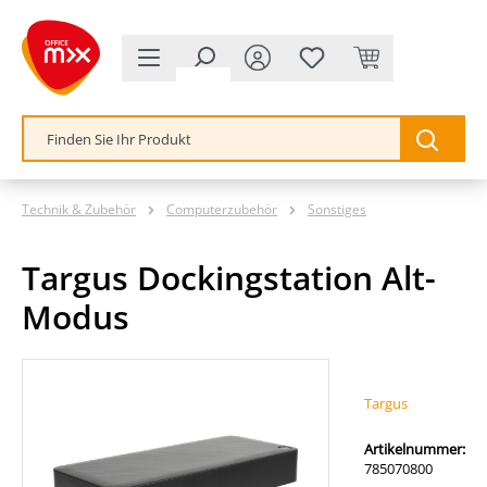
alt springen
Technik & Zubehör
Computerzubehör
Sonstiges
Targus Dockingstation Alt-
Modus
Bildergalerie überspringen
Targus
Artikelnummer:
785070800