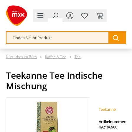
alt springen
Nützliches im Büro
Kaffee & Tee
Tee
Teekanne Tee Indische
Mischung
Bildergalerie überspringen
Teekanne
Artikelnummer:
492196900