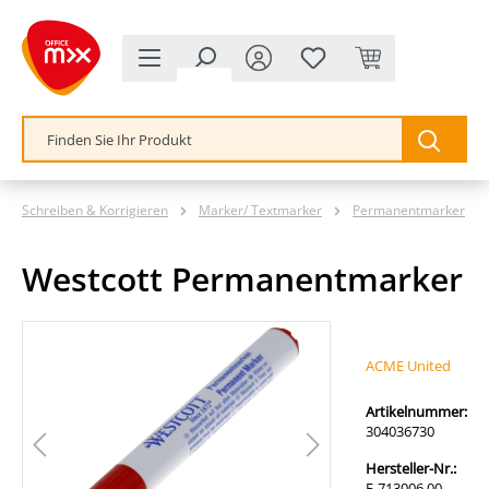
alt springen
Schreiben & Korrigieren
Marker/ Textmarker
Permanentmarker
Westcott Permanentmarker
Bildergalerie überspringen
ACME United
Artikelnummer:
304036730
Hersteller-Nr.:
E-713006 00