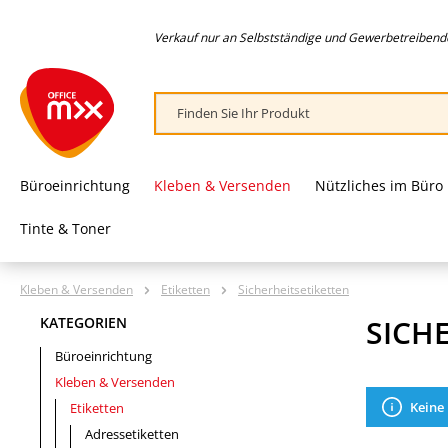
springen
Zur Hauptnavigation springen
Verkauf nur an Selbstständige und Gewerbetreibende,
Büroeinrichtung
Kleben & Versenden
Nützliches im Büro
Tinte & Toner
Kleben & Versenden
Etiketten
Sicherheitsetiketten
SICH
KATEGORIEN
Büroeinrichtung
Kleben & Versenden
Keine
Etiketten
Adressetiketten