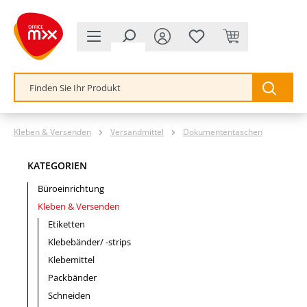
alt springen
Kleben & Versenden
Versandmittel
Dokumententaschen
KATEGORIEN
Büroeinrichtung
Kleben & Versenden
Etiketten
Klebebänder/ -strips
Klebemittel
Packbänder
Schneiden