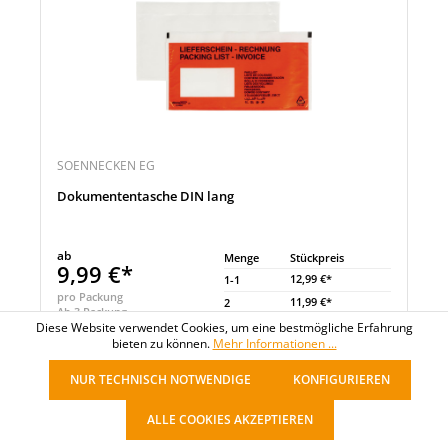
SOENNECKEN EG
Dokumententasche DIN lang
ab
Menge
Stückpreis
9,99 €*
12,99 €*
1-1
pro Packung
11,99 €*
2
Ab 3 Packung
9,99 €*
3
+
Diese Website verwendet Cookies, um eine bestmögliche Erfahrung
bieten zu können.
Mehr Informationen ...
Noch 3284 Packung verfügbar
NUR TECHNISCH NOTWENDIGE
KONFIGURIEREN
Sofort verfügbar
Merken
ALLE COOKIES AKZEPTIEREN
Menge
Vergleichen