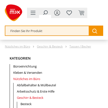
alt springen
Nützliches im Büro
Geschirr & Besteck
Tassen / Becher
KATEGORIEN
Büroeinrichtung
Kleben & Versenden
Nützliches im Büro
Abfallbehälter & Müllbeutel
Arbeitsschutz & Erste Hilfe
Geschirr & Besteck
Besteck