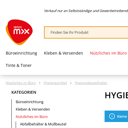
springen
Zur Hauptnavigation springen
Verkauf nur an Selbstständige und Gewerbetreibende,
Büroeinrichtung
Kleben & Versenden
Nützliches im Büro
Tinte & Toner
Nützliches im Büro
Hygieneartikel
Hygienebeutelhalter
HYGI
KATEGORIEN
Büroeinrichtung
Kleben & Versenden
Keine
Nützliches im Büro
Abfallbehälter & Müllbeutel