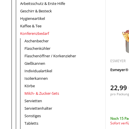
Arbeitsschutz & Erste Hilfe
Geschirr & Besteck
Hygieneartikel
Kaffee & Tee
Konferenzbedarf
Aschenbecher
Flaschenkühler
Flaschenöffner / Korkenzieher
ESMEYER
Gießkannen
Esmeyer® 
Individualartikel
Isolierkannen
Körbe
22,99
Milch- & Zucker-Sets
pro Packun
Servietten
Serviettenhalter
Sonstiges
Noch 15 Pa
Tabletts
Sofort verf