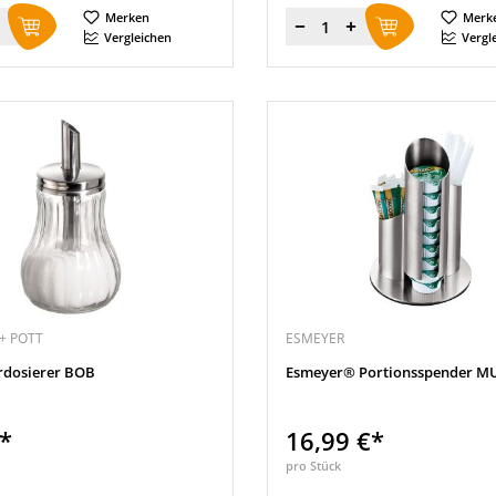
Merken
Merk
Menge
Vergleichen
Vergl
+ POTT
ESMEYER
rdosierer BOB
Esmeyer® Portionsspender M
€*
16,99 €*
pro Stück