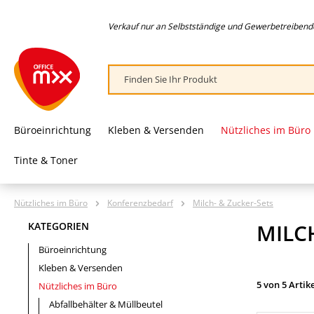
springen
Zur Hauptnavigation springen
Verkauf nur an Selbstständige und Gewerbetreibende,
Büroeinrichtung
Kleben & Versenden
Nützliches im Büro
Tinte & Toner
Nützliches im Büro
Konferenzbedarf
Milch- & Zucker-Sets
MILC
KATEGORIEN
Büroeinrichtung
Kleben & Versenden
5 von 5 Artik
Nützliches im Büro
Abfallbehälter & Müllbeutel