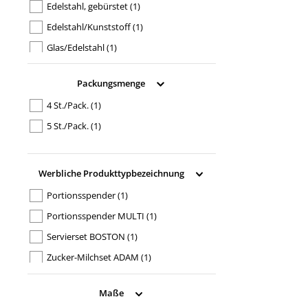
Edelstahl, gebürstet
(1)
Edelstahl/Kunststoff
(1)
Glas/Edelstahl
(1)
Porzellan/Edelstahl
(1)
Packungsmenge
4 St./Pack.
(1)
5 St./Pack.
(1)
Werbliche Produkttypbezeichnung
Portionsspender
(1)
Portionsspender MULTI
(1)
Servierset BOSTON
(1)
Zucker-Milchset ADAM
(1)
Zuckerdosierer BOB
(1)
Maße