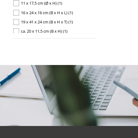
11 x 17,5 cm (Ø x H)
(1)
16 x 24 x 16 cm (B x H x L)
(1)
19 x 41 x 24 cm (B x H x T)
(1)
ca. 20 x 11,5 cm (B x H)
(1)