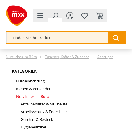
alt springen
Nützliches im Büro
Taschen, Koffer & Zubehör
Sonstiges
KATEGORIEN
Büroeinrichtung
Kleben & Versenden
Nützliches im Büro
Abfallbehälter & Müllbeutel
Arbeitsschutz & Erste Hilfe
Geschirr & Besteck
Hygieneartikel