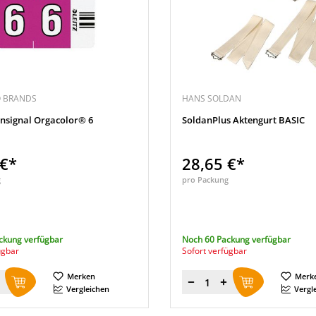
O BRANDS
HANS SOLDAN
ernsignal Orgacolor® 6
SoldanPlus Aktengurt BASIC
 €*
28,65 €*
g
pro Packung
ckung verfügbar
Noch 60 Packung verfügbar
ügbar
Sofort verfügbar
Merken
Merk
Menge
Vergleichen
Vergl