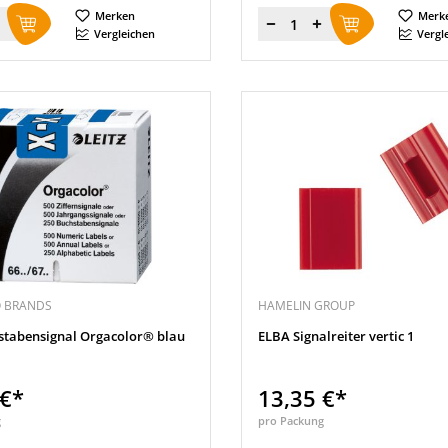
Merken
Merk
Menge
Vergleichen
Vergl
O BRANDS
HAMELIN GROUP
hstabensignal Orgacolor® blau
ELBA Signalreiter vertic 1
 €*
13,35 €*
g
pro Packung