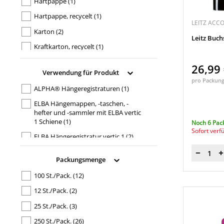
Hartpappe
(1)
6
(2)
Hartpappe, recycelt
(1)
7
(2)
LEITZ ACC
Karton
(2)
8
(2)
Leitz Buc
Kraftkarton, recycelt
(1)
9
(2)
Kunstdruckpapier
(26)
A
(1)
26,99
Verwendung für Produkt
Kunststoff
(4)
B
(1)
pro Packun
ALPHA® Hängeregistraturen
(1)
Manilakarton, recycelt
(2)
C
(1)
ELBA Hängemappen, -taschen, -
Natronkarton
(2)
D
(1)
hefter und -sammler mit ELBA vertic
1 Schiene
(1)
Natronkarton, recycelt
(1)
Noch 6 Pac
E
(1)
Sofort verf
ELBA Hängeregistratur vertic 1
(2)
Papier
(20)
F
(1)
Leitz Orgacolor® Registratursystem
Pappe
(1)
G
(1)
Menge
Packungsmenge
(20)
PVC
(3)
H
(1)
Leitz Orgacolor® Registratursysteme
100 St./Pack.
(12)
PVC-Hartfolie
(2)
(26)
I
(1)
12 St./Pack.
(2)
Leitz Organisationsleiste 6160
(1)
K
(1)
25 St./Pack.
(3)
ORGALEX® Hefter, Ordner
(1)
L
(1)
250 St./Pack.
(26)