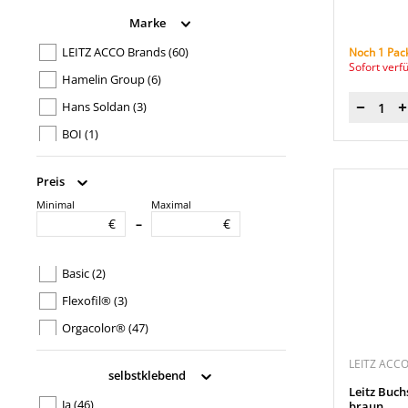
Marke
LEITZ ACCO Brands
(60)
Noch 1 Pac
Sofort verf
Hamelin Group
(6)
Hans Soldan
(3)
Menge
BOI
(1)
Falken
(1)
Preis
Minimal
Maximal
Produkttypbezeichnung
€
€
–
ALPHA®
(2)
Basic
(2)
Flexofil®
(3)
Orgacolor®
(47)
rado
(1)
LEITZ ACC
selbstklebend
S50
(1)
Leitz Buc
Ja
(46)
braun