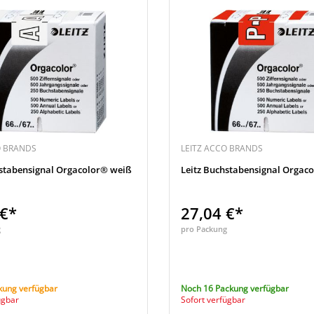
O BRANDS
LEITZ ACCO BRANDS
hstabensignal Orgacolor® weiß
Leitz Buchstabensignal Orgaco
 €*
27,04 €*
g
pro Packung
kung verfügbar
Noch 16 Packung verfügbar
ügbar
Sofort verfügbar