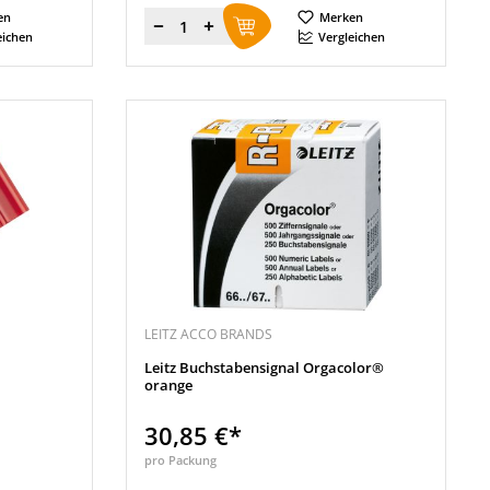
en
Merken
Menge
eichen
Vergleichen
LEITZ ACCO BRANDS
Leitz Buchstabensignal Orgacolor®
orange
30,85 €*
pro Packung