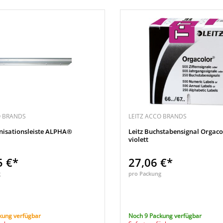
O BRANDS
LEITZ ACCO BRANDS
anisationsleiste ALPHA®
Leitz Buchstabensignal Orgac
violett
5 €*
27,06 €*
g
pro Packung
kung verfügbar
Noch 9 Packung verfügbar