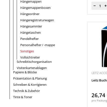
Hängemappen
Menge
Hängemappenboxen
Hängeordner
Hängeregistraturwagen
Hängesammler
Hängetaschen
Pendelhefter
Personalhefter / -mappe
Sonstiges
Vollsichtreiter
Schreibtischorganisation
Visitenkartenablagen
Papiere & Blöcke
LEITZ ACC
Präsentation & Planung
Leitz Buc
Schreiben & Korrigieren
Technik & Zubehör
26,74
Tinte & Toner
pro Packun