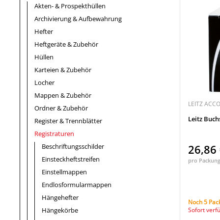
Akten- & Prospekthüllen
Archivierung & Aufbewahrung
Hefter
Heftgeräte & Zubehör
Hüllen
Karteien & Zubehör
Locher
Mappen & Zubehör
LEITZ ACC
Ordner & Zubehör
Leitz Buc
Register & Trennblätter
Registraturen
Beschriftungsschilder
26,86
Einsteckheftstreifen
pro Packun
Einstellmappen
Endlosformularmappen
Hängehefter
Noch 5 Pac
Hängekörbe
Sofort verf