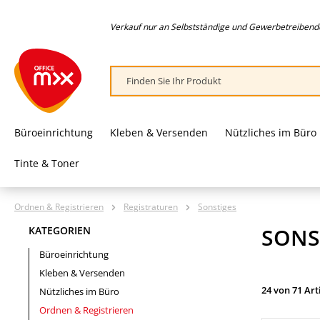
springen
Zur Hauptnavigation springen
Verkauf nur an Selbstständige und Gewerbetreibende,
Büroeinrichtung
Kleben & Versenden
Nützliches im Büro
Tinte & Toner
Ordnen & Registrieren
Registraturen
Sonstiges
SONS
KATEGORIEN
Büroeinrichtung
Kleben & Versenden
24 von 71 Art
Nützliches im Büro
Ordnen & Registrieren