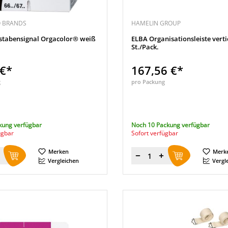
O BRANDS
HAMELIN GROUP
hstabensignal Orgacolor® weiß
ELBA Organisationsleiste vertic
St./Pack.
 €*
167,56 €*
g
pro Packung
kung verfügbar
Noch 10 Packung verfügbar
ügbar
Sofort verfügbar
Merken
Merk
Menge
Vergleichen
Vergl