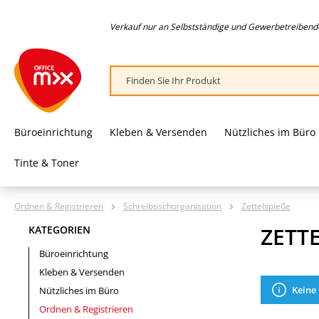
springen
Zur Hauptnavigation springen
Verkauf nur an Selbstständige und Gewerbetreibende,
Büroeinrichtung
Kleben & Versenden
Nützliches im Büro
Tinte & Toner
Ordnen & Registrieren
Schreibtischorganisation
Zettelspieße
ZETTE
KATEGORIEN
Büroeinrichtung
Kleben & Versenden
Keine
Nützliches im Büro
Ordnen & Registrieren