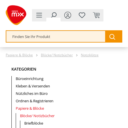
alt springen
Papiere & Blöcke
Blöcke/ Notizbücher
Notizklötze
KATEGORIEN
Büroeinrichtung
Kleben & Versenden
Nützliches im Büro
Ordnen & Registrieren
Papiere & Blöcke
Blöcke/ Notizbücher
Briefblöcke