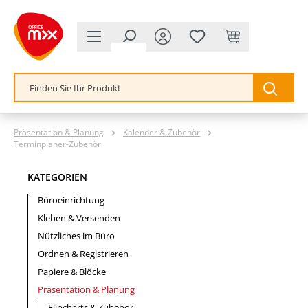
alt springen
Präsentation & Planung
Kalender & Zubehör
Terminplaner-Zubehör
KATEGORIEN
Büroeinrichtung
Kleben & Versenden
Nützliches im Büro
Ordnen & Registrieren
Papiere & Blöcke
Präsentation & Planung
Flipcharts & Zubehör