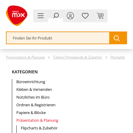
alt springen
Präsentation & Planung
Tafeln/ Pinnwände & Zubehör
Plantafel
KATEGORIEN
Büroeinrichtung
Kleben & Versenden
Nützliches im Büro
Ordnen & Registrieren
Papiere & Blöcke
Präsentation & Planung
Flipcharts & Zubehör