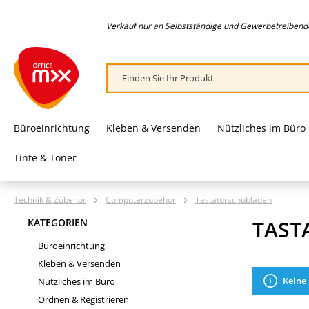
springen
Zur Hauptnavigation springen
Verkauf nur an Selbstständige und Gewerbetreibende,
Büroeinrichtung
Kleben & Versenden
Nützliches im Büro
Tinte & Toner
Technik & Zubehör
Computerzubehör
Tastaturschubladen
TAST
KATEGORIEN
Büroeinrichtung
Kleben & Versenden
Keine
Nützliches im Büro
Ordnen & Registrieren