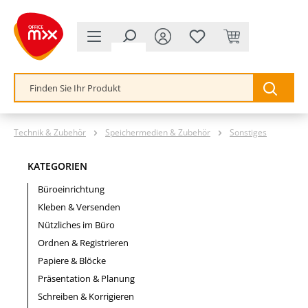
alt springen
Technik & Zubehör
Speichermedien & Zubehör
Sonstiges
KATEGORIEN
Büroeinrichtung
Kleben & Versenden
Nützliches im Büro
Ordnen & Registrieren
Papiere & Blöcke
Präsentation & Planung
Schreiben & Korrigieren